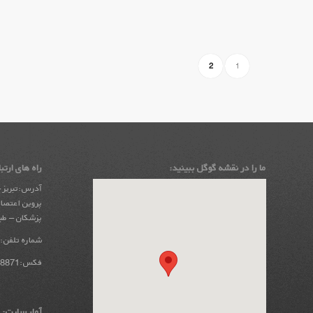
2
1
ما را در نقشه گوگل ببینید:
راه های ارتبا
آدرس:تبریز –
پروین اعتصام
پزشکان – طبق
شماره تلفن:04133311999
فکس:04133298871
آمار سایت: