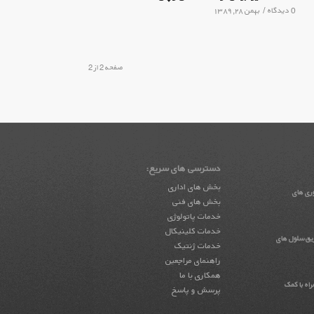
0 دیدگاه
/
بهمن ۲۸, ۱۳۸۹
صفحه 2 از 2
دسترسی های سریع:
بخش های اداری
وری های
بخش های فنی
خدمات پاتولوژی
خدمات کلینیکال
یق سلول های
خدمات ژنتیک
راهنمای مراجعین
همکاری با ما
اه با کمک
پرسش و پاسخ